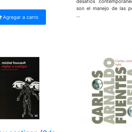
desafíos contemporán
son el manejo de las p
...
Agregar a carro