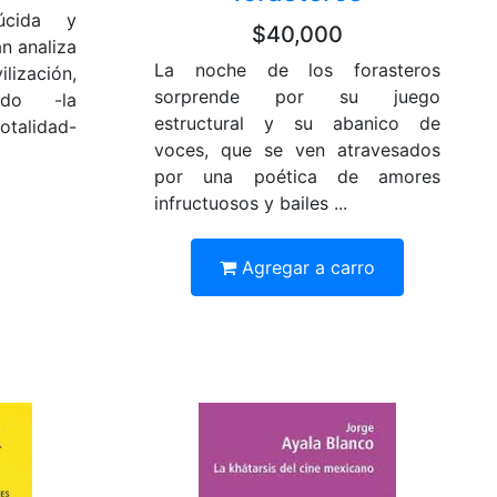
úcida y
$40,000
n analiza
La noche de los forasteros
ización,
sorprende por su juego
ado -la
estructural y su abanico de
talidad-
voces, que se ven atravesados
por una poética de amores
infructuosos y bailes ...
Agregar a carro