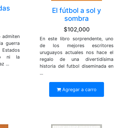
das
El fútbol a sol y
9
sombra
$102,000
o admiten
En este libro sorprendente, uno
la guerra
de los mejores escritores
e Estados
uruguayos actuales nos hace el
o ni la
regalo de una divertidísima
z ...
historia del futbol diseminada en
...
Agregar a carro