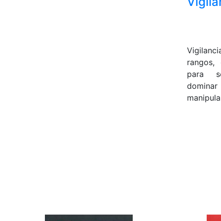
Vigila
Vigilanci
rangos,
para s
dominar 
manipular