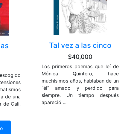
Tal vez a las cinco
las
$40,000
Los primeros poemas que leí de
Mónica Quintero, hace
scogido
muchísimos años, hablaban de un
nsiones
“él” amado y perdido para
amatismos
siempre. Un tiempo después
da de una
apareció ...
a de Cali,
ro