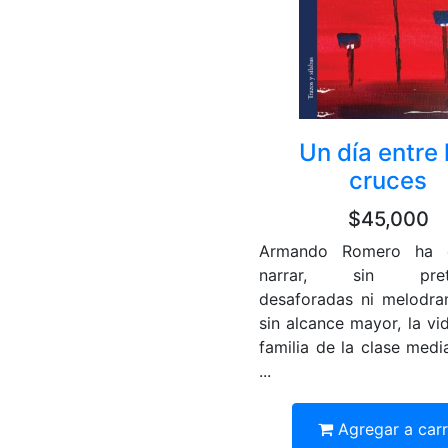
Un día entre 
cruces
$45,000
Armando Romero ha e
narrar, sin prete
desaforadas ni melodr
sin alcance mayor, la vi
familia de la clase medi
...
Agregar a car