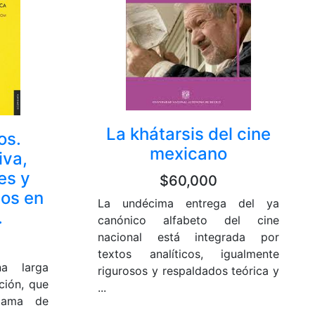
La khátarsis del cine
os.
mexicano
iva,
es y
$60,000
dos en
La undécima entrega del ya
.
canónico alfabeto del cine
nacional está integrada por
textos analíticos, igualmente
na larga
rigurosos y respaldados teórica y
ción, que
...
gama de