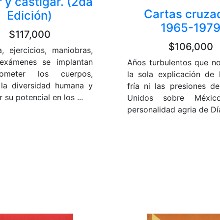
r y castigar. (2da
Cartas cruza
Edición)
1965-197
$117,000
$106,000
a, ejercicios, maniobras,
 exámenes se implantan
Años turbulentos que n
ometer los cuerpos,
la sola explicación de 
la diversidad humana y
fría ni las presiones d
 su potencial en los ...
Unidos sobre Méxic
personalidad agria de Día