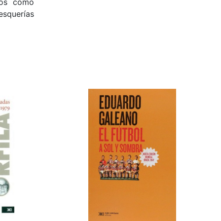
eos como
esquerías