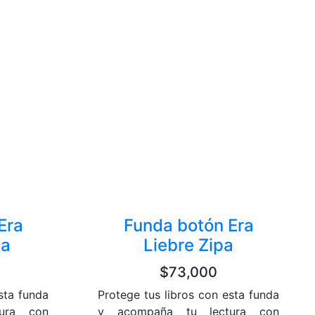
Era
Funda botón Era
ia
Liebre Zipa
$73,000
sta funda
Protege tus libros con esta funda
ura con
y acompaña tu lectura con