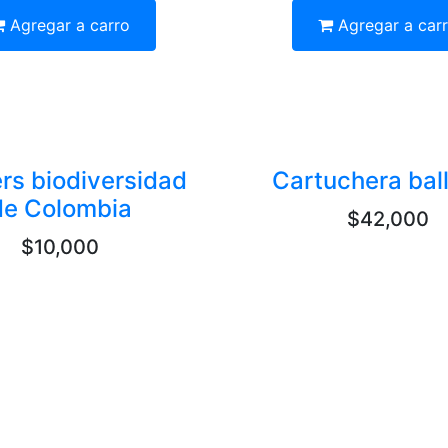
Agregar a carro
Agregar a car
ers biodiversidad
Cartuchera bal
de Colombia
$42,000
$10,000