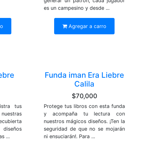
generar un patrón, cada jugador
es un campesino y desde ...
ro
Agregar a carro
ebre
Funda iman Era Liebre
Calila
$70,000
istra tus
Protege tus libros con esta funda
 nuestras
y acompaña tu lectura con
ecubierta
nuestros mágicos diseños. ¡Ten la
 diseños
seguridad de que no se mojarán
s ...
ni ensuciarán!. Para ...