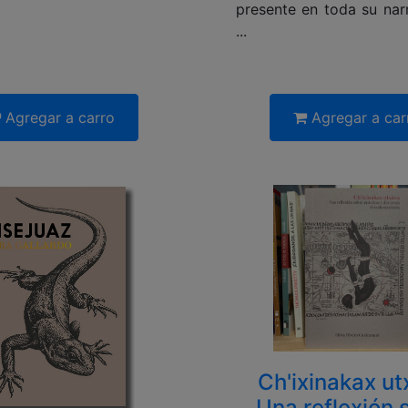
presente en toda su narr
...
Agregar a carro
Agregar a car
Ch'ixinakax ut
Una reflexión 