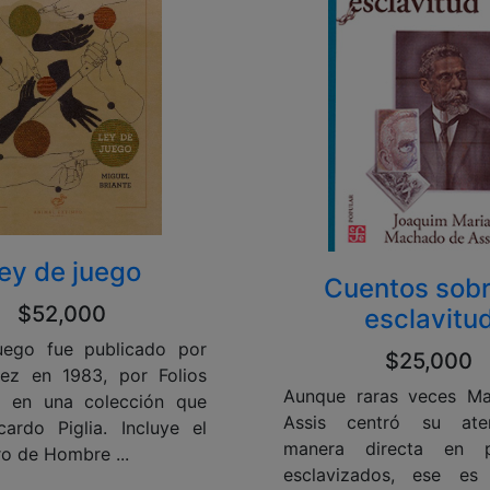
ey de juego
Cuentos sobr
$52,000
esclavitu
uego fue publicado por
$25,000
vez en 1983, por Folios
Aunque raras veces M
s, en una colección que
Assis centró su ate
icardo Piglia. Incluye el
manera directa en p
ro de Hombre ...
esclavizados, ese e