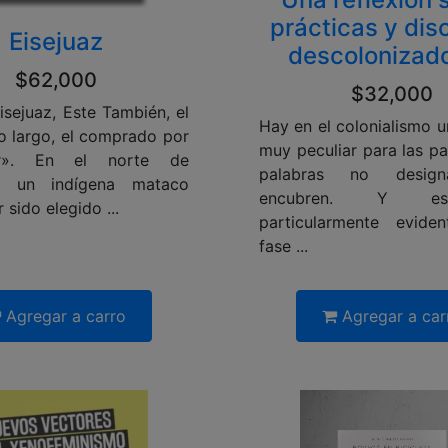
prácticas y dis
Eisejuaz
descolonizado
$62,000
$32,000
isejuaz, Este También, el
Hay en el colonialismo u
o largo, el comprado por
muy peculiar para las pa
r». En el norte de
palabras no design
a, un indígena mataco
encubren. Y e
 sido elegido ...
particularmente evide
fase ...
Agregar a carro
Agregar a car