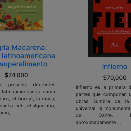
gría Macarena:
 latinoamericana
 superalimento
Infierno
$74,000
$70,000
ro presenta diferentes
Infierno es la primera d
s latinoamericanos como
partes que componen u
duro, el borojó, la maca,
obras cumbre de la l
 sacha inchi, el algarrobo,
universal, la monument
mu, ...
de Dante. Red
aproximadamente ...