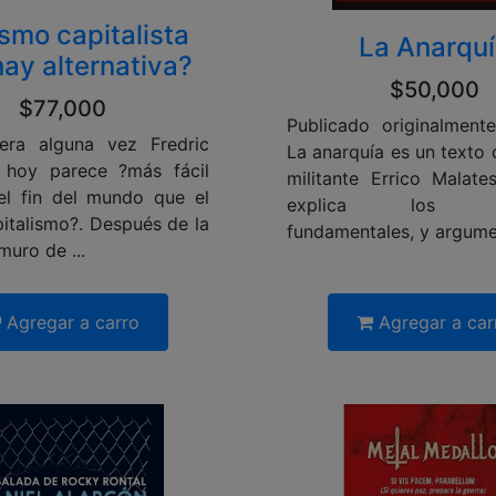
smo capitalista
La Anarqu
ay alternativa?
$50,000
$77,000
Publicado originalment
era alguna vez Fredric
La anarquía es un texto 
 hoy parece ?más fácil
militante Errico Malates
el fin del mundo que el
explica los pri
pitalismo?. Después de la
fundamentales, y argumen
muro de ...
Agregar a carro
Agregar a car