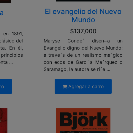
El evangelio del Nuevo
ía
Mundo
$137,000
e en 1891,
Maryse Conde´ disen~a un
clásico del
Evangelio digno del Nuevo Mundo:
ta. En él,
a trave´s de un realismo ma´gico
ncipios
con ecos de Garci´a Ma´rquez o
ta ...
Saramago, la autora se ri´e ...
ro
Agregar a carro