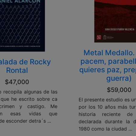
Metal Medallo. 
pacem, parabell
alada de Rocky
quieres paz, pre
Rontal
guerra)
$47,000
$59,000
o recopila algunas de las
 que he escrito sobre ca
El presente estudio es u
 crimen y castigo. Me
por los 10 años más tur
aron esas vidas que
historia reciente de 
e esconder detra´s ...
declarada durante la 
1980 como la ciudad ...